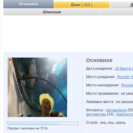
Основное
Блог
( 314 )
Д
Шпионаж
Основное
Дата рождения :
16 Марта
Место рождения :
Россия
,
Н
Место нахождения :
Россия
Место проживания : не ука
Любимые места : не указа
Интересы :
Автомобили
(55
математика
(24) ,
благоуст
О себе : инь, янь, хрень
Портрет заполнен на 73 %