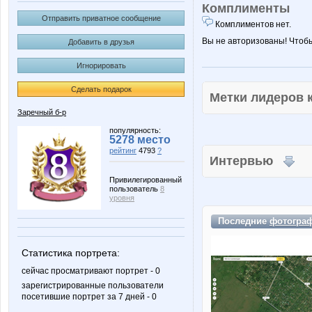
Комплименты
Отправить приватное сообщение
Комплиментов нет.
Вы не авторизованы! Чтоб
Добавить в друзья
Игнорировать
Сделать подарок
Метки лидеров
Заречный б-р
популярность:
5278 место
рейтинг
4793
?
Интервью
Привилегированный
пользователь
8
уровня
Последние
фотогра
Статистика портрета:
сейчас просматривают портрет - 0
зарегистрированные пользователи
посетившие портрет за 7 дней - 0