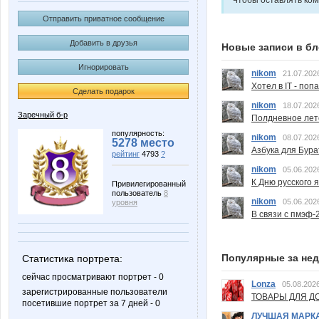
Чтобы оставлять ко
Отправить приватное сообщение
Добавить в друзья
Новые записи в бл
Игнорировать
nikom
21.07.202
Хотел в IT - поп
Сделать подарок
nikom
18.07.202
Заречный б-р
Полдневное лет
популярность:
nikom
08.07.202
5278 место
Азбука для Бура
рейтинг
4793
?
nikom
05.06.202
К Дню русского 
Привилегированный
пользователь
8
nikom
05.06.202
уровня
В связи с пмэф-
Популярные за не
Статистика портрета:
сейчас просматривают портрет - 0
Lonza
05.08.2026
зарегистрированные пользователи
ТОВАРЫ ДЛЯ ДО
посетившие портрет за 7 дней - 0
ЛУЧШАЯ МАРК