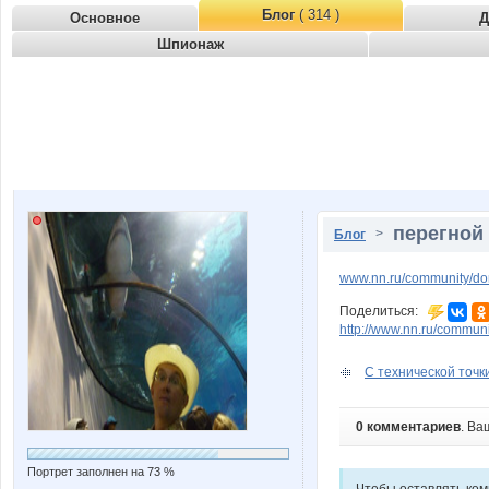
Блог
( 314 )
Основное
Д
Шпионаж
перегной
>
Блог
www.nn.ru/community/d
Поделиться:
http://www.nn.ru/commu
С технической точки
0 комментариев
. Ва
Портрет заполнен на 73 %