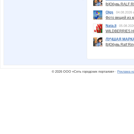
[b]Обувь RALF RI
Olgs
04.08.2026 
Фото вещей из ки
Nata.li
05.08.202
WILDBERRIES Н
ЛУЧШАЯ МАРК
[b]Обувь Ralf Ri
© 2026 ООО «Сеть городских порталов» ·
Реклама н