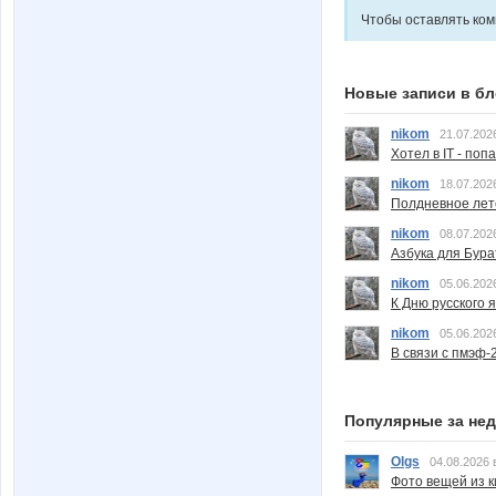
Чтобы оставлять ко
Новые записи в бл
nikom
21.07.202
Хотел в IT - поп
nikom
18.07.202
Полдневное лет
nikom
08.07.202
Азбука для Бура
nikom
05.06.202
К Дню русского 
nikom
05.06.202
В связи с пмэф-
Популярные за не
Olgs
04.08.2026 
Фото вещей из ки