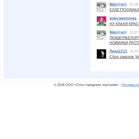
Мил@н@
01.08
ЕЛЛЕТТО!!!ДИК
комсомолочка
НУ КАКАЯ КРАСОТ
Мил@н@
31.07
ЛЮШЕ!!!!БЕЛО
НОВИНКИ,РАСП
Лана2212
31.07
Сбор заказов. Ve
© 2026 ООО «Сеть городских порталов» ·
Реклама н