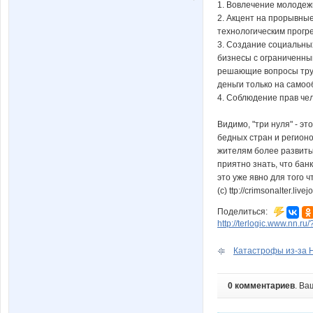
1. Вовлечение молодеж
2. Акцент на прорывные
технологическим прогре
3. Создание социальны
бизнесы с ограниченны
решающие вопросы труд
деньги только на само
4. Соблюдение прав че
Видимо, "три нуля" - э
бедных стран и регион
жителям более развиты
приятно знать, что бан
это уже явно для того 
(с) ttp://crimsonalter.liv
Поделиться:
http://terlogic.www.nn.r
Катастрофы из-за Н
0 комментариев
. Ва