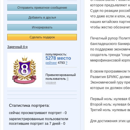
которое предъявляют но
Отправить приватное сообщение
Судя по реакции россий
что даже если и клон, 
Добавить в друзья
наших китайских партн
чтобы жестко обозначи
Игнорировать
Сделать подарок
Печатный рупор Политб
бангладешского банкир
Заречный б-р
по поддержке экономиче
популярность:
создатель тренда "соц
5278 место
микрофинансовой корпо
рейтинг
4793
?
В своем программном те
Привилегированный
Развития БРИКС должен
пользователь
8
Экономический гуру пр
уровня
которые он должен обе
Первый ноль: нулевая 
Второй ноль: нулевая 
Статистика портрета:
Третий ноль: нулевые 
сейчас просматривают портрет - 0
зарегистрированные пользователи
Для достижения этих ц
посетившие портрет за 7 дней - 0