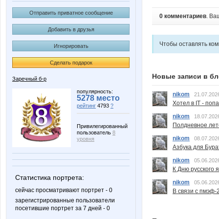
Отправить приватное сообщение
0 комментариев
. Ва
Добавить в друзья
Чтобы оставлять ко
Игнорировать
Сделать подарок
Новые записи в бл
Заречный б-р
популярность:
nikom
21.07.202
5278 место
Хотел в IT - поп
рейтинг
4793
?
nikom
18.07.202
Полдневное лет
Привилегированный
пользователь
8
nikom
08.07.202
уровня
Азбука для Бура
nikom
05.06.202
К Дню русского 
Статистика портрета:
nikom
05.06.202
сейчас просматривают портрет - 0
В связи с пмэф-
зарегистрированные пользователи
посетившие портрет за 7 дней - 0