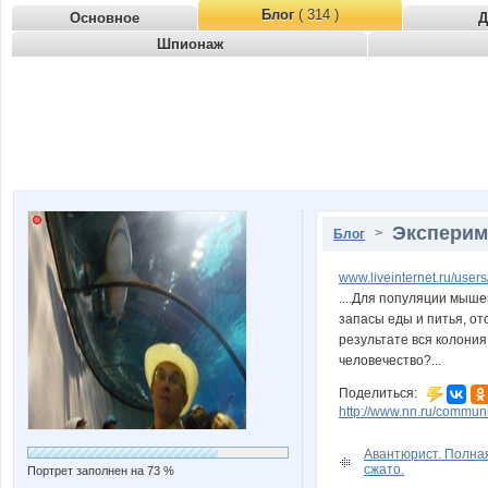
Блог
( 314 )
Основное
Д
Шпионаж
Эксперим
>
Блог
www.liveinternet.ru/use
....Для популяции мыше
запасы еды и питья, от
результате вся колони
человечество?...
Поделиться:
http://www.nn.ru/communi
Авантюрист. Полна
сжато.
Портрет заполнен на 73 %