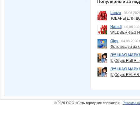
Популярные за не
Lonza
05.08.2026
ТОВАРЫ ДЛЯ ДО
Nata.li
05.08.202
WILDBERRIES Н
Olgs
04.08.2026 
Фото вещей из ки
ЛУЧШАЯ МАРК
[b]Обувь Ralf Ri
ЛУЧШАЯ МАРК
[b]Обувь RALF RI
© 2026 ООО «Сеть городских порталов» ·
Реклама н