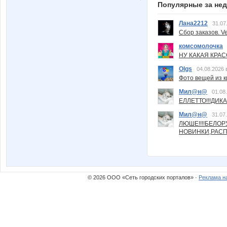
Популярные за не
Лана2212
31.07
Сбор заказов. Ve
комсомолочка
НУ КАКАЯ КРАСОТ
Olgs
04.08.2026 
Фото вещей из ки
Мил@н@
01.08
ЕЛЛЕТТО!!!ДИК
Мил@н@
31.07
ЛЮШЕ!!!!БЕЛО
НОВИНКИ,РАСП
© 2026 ООО «Сеть городских порталов» ·
Реклама н