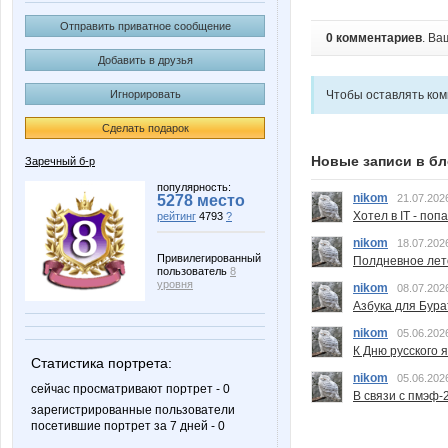
Отправить приватное сообщение
0 комментариев
. Ва
Добавить в друзья
Игнорировать
Чтобы оставлять ко
Сделать подарок
Новые записи в бл
Заречный б-р
популярность:
nikom
5278 место
21.07.202
Хотел в IT - поп
рейтинг
4793
?
nikom
18.07.202
Привилегированный
Полдневное лет
пользователь
8
уровня
nikom
08.07.202
Азбука для Бура
nikom
05.06.202
К Дню русского 
Статистика портрета:
nikom
05.06.202
сейчас просматривают портрет - 0
В связи с пмэф-
зарегистрированные пользователи
посетившие портрет за 7 дней - 0