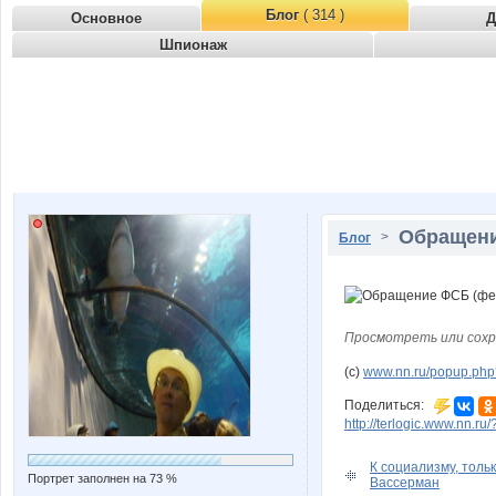
Блог
( 314 )
Основное
Д
Шпионаж
Обращени
>
Блог
Просмотреть или сохр
(с)
www.nn.ru/popup.php
Поделиться:
http://terlogic.www.nn.r
К социализму, толь
Портрет заполнен на 73 %
Вассерман