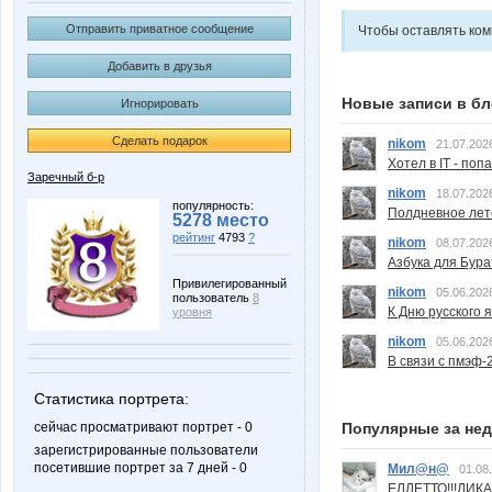
Отправить приватное сообщение
Чтобы оставлять ко
Добавить в друзья
Новые записи в бл
Игнорировать
Сделать подарок
nikom
21.07.202
Хотел в IT - поп
Заречный б-р
nikom
18.07.202
популярность:
Полдневное лет
5278 место
рейтинг
4793
?
nikom
08.07.202
Азбука для Бура
Привилегированный
nikom
05.06.202
пользователь
8
К Дню русского 
уровня
nikom
05.06.202
В связи с пмэф-
Статистика портрета:
Популярные за не
сейчас просматривают портрет - 0
зарегистрированные пользователи
посетившие портрет за 7 дней - 0
Мил@н@
01.08
ЕЛЛЕТТО!!!ДИК