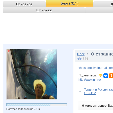
Блог
( 314 )
Основное
Д
Шпионаж
О странн
>
Блог
524
chipstone.livejournal.c
Поделиться:
http://www.nn.ru/
Турция и Россия: га
СССР-2
0 комментариев
. Ва
Портрет заполнен на 73 %