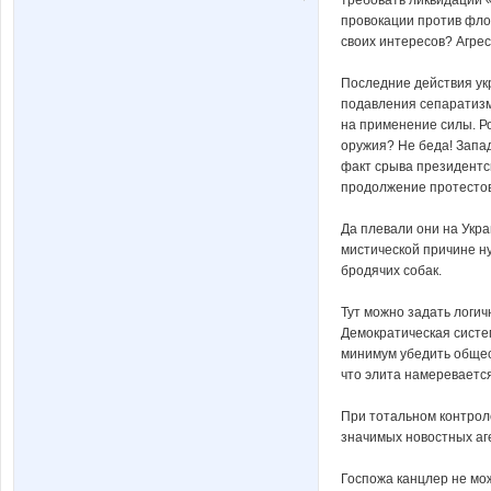
провокации против фло
своих интересов? Агрес
Последние действия ук
подавления сепаратизм
на применение силы. Ро
оружия? Не беда! Запа
факт срыва президентск
продолжение протестов
Да плевали они на Укра
мистической причине ну
бродячих собак.
Тут можно задать логич
Демократическая систем
минимум убедить общест
что элита намеревается
При тотальном контрол
значимых новостных аге
Госпожа канцлер не мож