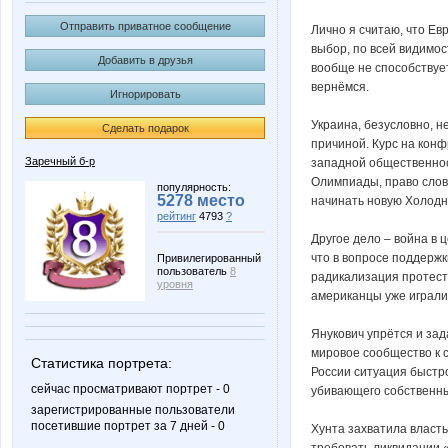
Отправить приватное сообщение
Лично я считаю, что Ев
выбор, по всей видимо
Добавить в друзья
вообще не способствуе
вернёмся.
Игнорировать
Украина, безусловно, н
Сделать подарок
причиной. Курс на кон
Заречный б-р
западной общественнос
Олимпиады, право слов
популярность:
5278 место
начинать новую Холодн
рейтинг
4793
?
Другое дело – война в 
что в вопросе поддержк
Привилегированный
пользователь
8
радикализация протест
уровня
американцы уже играли
Янукович упрётся и зад
мировое сообщество к 
Статистика портрета:
России ситуация быстр
сейчас просматривают портрет - 0
убивающего собственн
зарегистрированные пользователи
посетившие портрет за 7 дней - 0
Хунта захватила власт
требовать ликвидации 