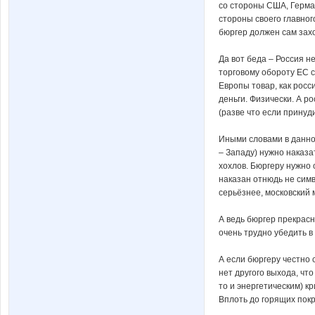
со стороны США, Герма
стороны своего главно
бюргер должен сам зах
Да вот беда – Россия н
торговому обороту ЕС 
Европы товар, как росс
деньги. Физически. А р
(разве что если принуд
Иными словами в данно
– Западу) нужно наказа
хохлов. Бюргеру нужно 
наказан отнюдь не симв
серьёзнее, московский
А ведь бюргер прекрасно
очень трудно убедить в
А если бюргеру честно 
нет другого выхода, чт
то и энергетическим) к
Вплоть до горящих пок