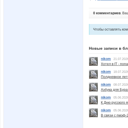
0 комментариев
. Ва
Чтобы оставлять ко
Новые записи в бл
nikom
21.07.202
Хотел в IT - поп
nikom
18.07.202
Полдневное лет
nikom
08.07.202
Азбука для Бура
nikom
05.06.202
К Дню русского 
nikom
05.06.202
В связи с пмэф-