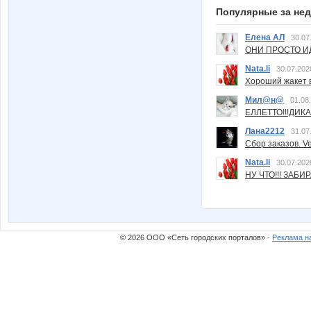
Популярные за не
Елена АЛ
30.07
ОНИ ПРОСТО ИД
Nata.li
30.07.202
Хороший жакет вс
Мил@н@
01.08
ЕЛЛЕТТО!!!ДИК
Лана2212
31.07
Сбор заказов. Ve
Nata.li
30.07.202
НУ ЧТО!!! ЗАБИ
© 2026 ООО «Сеть городских порталов» ·
Реклама н