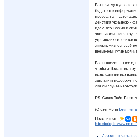
Вот почему в условиях,
бодаться в информацио
проводится настоящая,
действия украинских ф
идею, что Россия и лич
заказчиком этого шоу п
украинских силовиков н
анклав, жизнеспособнос
временем Путин молчит
Всё вышесказанное одна
чтобы избежать вышеупо
всего санкции всё равно
заплатить подороже, п
любом случае необходи
P.S. Слава Тебе, Боже, 
(c) user Mong
forum.terr
Поделиться:
http://terlogic.www.nn.r
Дорожная карта пос