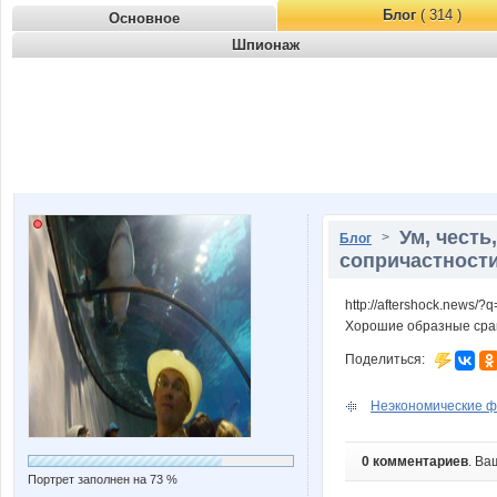
Блог
( 314 )
Основное
Шпионаж
Ум, честь
>
Блог
сопричастност
http://aftershock.news/
Хорошие образные сравн
Поделиться:
Неэкономические ф
0 комментариев
. Ва
Портрет заполнен на 73 %