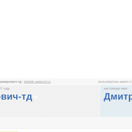
димирович-тд
:
terlogic.www.nn.ru
пользователь имеет 
7 году
настоящее имя:
вич-тд
Дмит