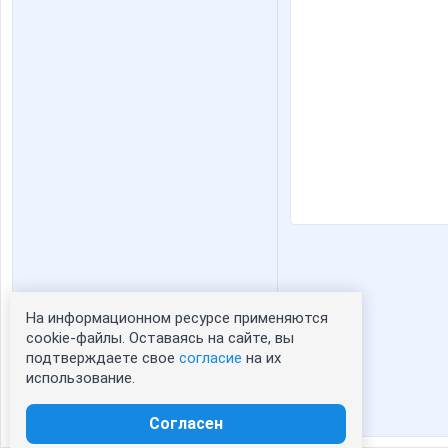
На информационном ресурсе применяются
Статистика портрета:
cookie-файлы. Оставаясь на сайте, вы
подтверждаете свое
согласие
на их
сейчас просматривают портрет - 0
использование.
зарегистрированные пользователи
посетившие портрет за 7 дней - 0
Согласен