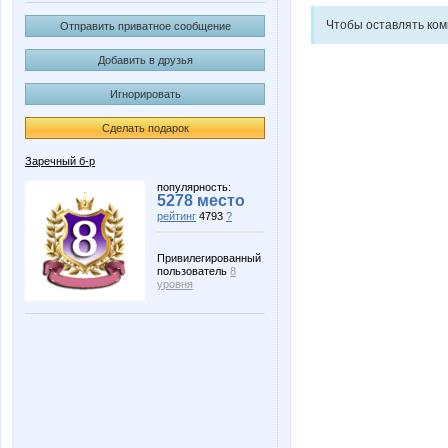
Чтобы оставлять ко
Отправить приватное сообщение
Добавить в друзья
Игнорировать
Сделать подарок
Заречный б-р
популярность:
5278 место
рейтинг
4793
?
Привилегированный
пользователь
8
уровня