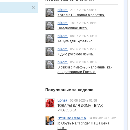
nikom
21.07.2026 в 09:00
Хотел в IT - попал в рабство.
nikom
18.07.2026 в 19:19
Полдневное лето.
nikom
08.07.2026 в 13:07
Азбука для Буратино.
nikom
05.06.2026 в 15:55
К Дню русского языка.
nikom
05.06.2026 в 10:32
В связи с пмэф-26 напомним, как
они раззоряли Россию.
Популярные за неделю
Lonza
05.08.2026 в 01:58
ТОВАРЫ ДЛЯ ДОМА - БРАК
УПАКОВКИ.
ЛУЧШАЯ МАРКА
04.08.2026 в 16:02
[b]Обувь Ralf Ringer Наша цена
ниж...