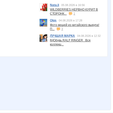
Nata.li
05.08.2026 в 16:56
WILDBERRIES НЕРВНО КУРИТ В
СТОРОНК...
1
Olgs
04.08.2026 в 17:28
Фото вещей из китайского выкупа!
П...
3
ЛУЧШАЯ МАРКА
04.08.2026 в 12:32
[b]Обувь RALF RINGER . Вся
коллекц...