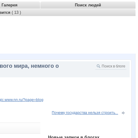
Галерея
Поиск людей
вится
( 13 )
вого мира, немного о
logic.www.nn.ru/?page=blog
Почему государства нельзя строить...
Новые записи в блогах