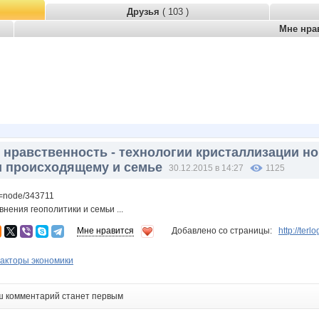
Друзья
( 103 )
Мне нра
, нравственность - технологии кристаллизации но
и происходящему и семье
30.12.2015 в 14:27
1125
?q=node/343711
ения геополитики и семьи ...
Мне нравится
Добавлено со страницы:
http://ter
акторы экономики
ш комментарий станет первым