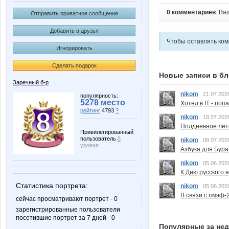
0 комментариев
. Ва
Отправить приватное сообщение
Добавить в друзья
Чтобы оставлять ко
Игнорировать
Сделать подарок
Новые записи в бл
Заречный б-р
nikom
21.07.202
популярность:
5278 место
Хотел в IT - поп
рейтинг
4793
?
nikom
18.07.202
Полдневное лет
Привилегированный
пользователь
8
nikom
08.07.202
уровня
Азбука для Бура
nikom
05.06.202
К Дню русского 
Статистика портрета:
nikom
05.06.202
В связи с пмэф-
сейчас просматривают портрет - 0
зарегистрированные пользователи
посетившие портрет за 7 дней - 0
Популярные за не