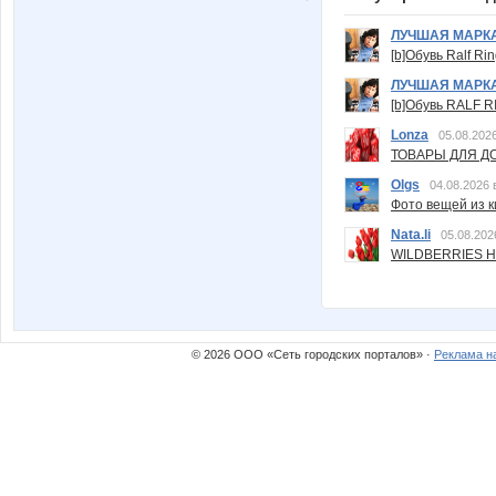
ЛУЧШАЯ МАРК
[b]Обувь Ralf Ri
ЛУЧШАЯ МАРК
[b]Обувь RALF RI
Lonza
05.08.2026
ТОВАРЫ ДЛЯ ДО
Olgs
04.08.2026 
Фото вещей из ки
Nata.li
05.08.202
WILDBERRIES Н
© 2026 ООО «Сеть городских порталов» ·
Реклама н