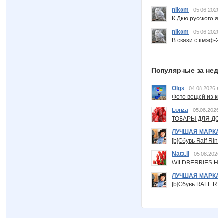
nikom
05.06.202
К Дню русского 
nikom
05.06.202
В связи с пмэф-
Популярные за не
Olgs
04.08.2026 
Фото вещей из ки
Lonza
05.08.2026
ТОВАРЫ ДЛЯ ДО
ЛУЧШАЯ МАРК
[b]Обувь Ralf Ri
Nata.li
05.08.202
WILDBERRIES Н
ЛУЧШАЯ МАРК
[b]Обувь RALF RI