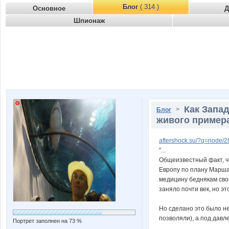
Блог
( 314 )
Основное
Д
Шпионаж
Как Запа
>
Блог
живого пример
aftershock.su/?q=node/
"...
Общеизвестный факт, ч
Европу по плану Марша
медицину беднякам свои
заняло почти век, но э
Но сделано это было не
позволяли), а под дав
Портрет заполнен на 73 %