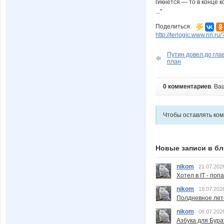
гикнется — то в конце 
..."
Поделиться:
http://terlogic.www.nn.r
Путин довел до гла
план
0 комментариев
. Ва
Чтобы оставлять ко
Новые записи в бл
nikom
21.07.202
Хотел в IT - поп
nikom
18.07.202
Полдневное лет
nikom
08.07.202
Азбука для Бура