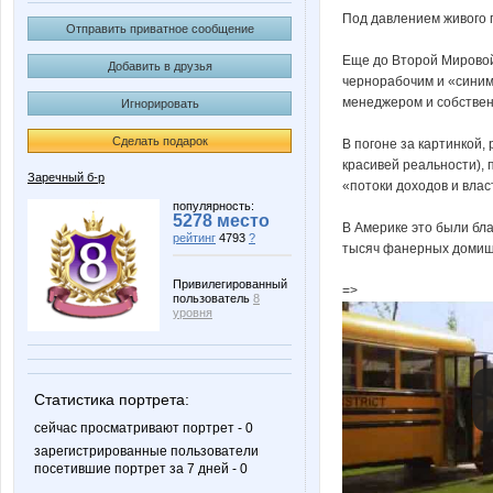
Под давлением живого 
Отправить приватное сообщение
Еще до Второй Мировой
Добавить в друзья
чернорабочим и «синим
менеджером и собствен
Игнорировать
Сделать подарок
В погоне за картинкой
красивей реальности),
Заречный б-р
«потоки доходов и влас
популярность:
5278 место
В Америке это были бл
рейтинг
4793
?
тысяч фанерных домише
Привилегированный
=>
пользователь
8
уровня
Статистика портрета:
сейчас просматривают портрет - 0
зарегистрированные пользователи
посетившие портрет за 7 дней - 0