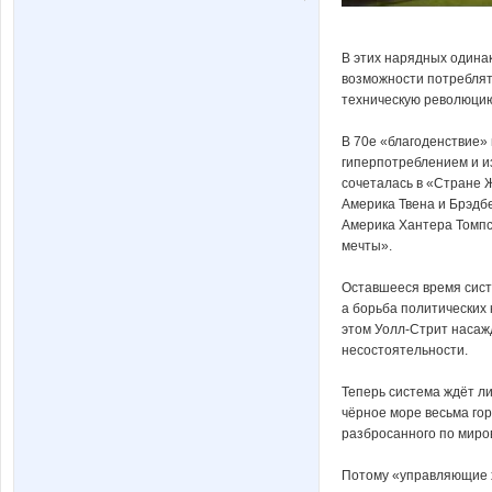
В этих нарядных одина
возможности потреблят
техническую революц
В 70е «благоденствие»
гиперпотреблением и и
сочеталась в «Стране Ж
Америка Твена и Брэдб
Америка Хантера Томпс
мечты».
Оставшееся время сист
а борьба политических 
этом Уолл-Стрит насажд
несостоятельности.
Теперь система ждёт ли
чёрное море весьма гор
разбросанного по миро
Потому «управляющие ха